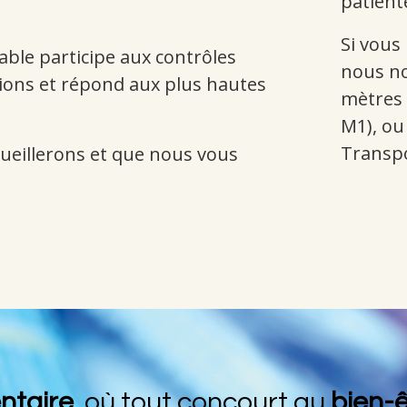
patient
Si vous 
able participe aux contrôles
nous no
ations et répond aux plus hautes
mètres d
M1), ou
Transpo
cueillerons et que nous vous
ntaire
où tout concourt au
bien-ê