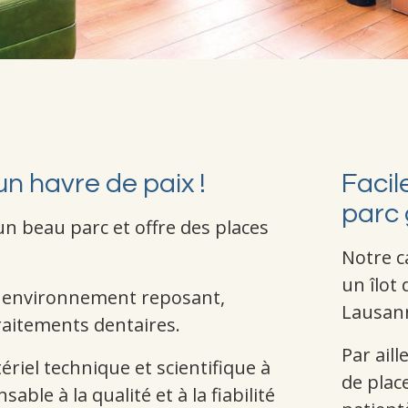
un havre de paix !
Facil
parc 
un beau parc et offre des places
Notre c
un îlot
n environnement reposant,
Lausa
raitements dentaires.
Par ail
riel technique et scientifique à
de plac
able à la qualité et à la fiabilité