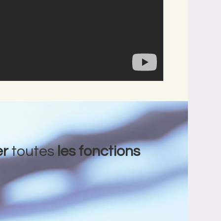
er
toutes
les fonctions